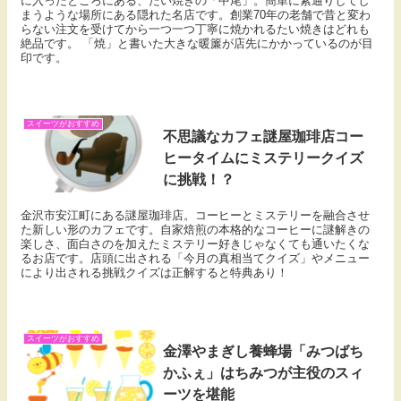
に入ったところにある、たい焼きの「中尾」。簡単に素通りしてし
まうような場所にある隠れた名店です。創業70年の老舗で昔と変わ
らない注文を受けてから一つ一つ丁寧に焼かれるたい焼きはどれも
絶品です。 「焼」と書いた大きな暖簾が店先にかかっているのが目
印です。
スイーツがおすすめ
不思議なカフェ謎屋珈琲店コー
ヒータイムにミステリークイズ
に挑戦！？
金沢市安江町にある謎屋珈琲店。コーヒーとミステリーを融合させ
た新しい形のカフェです。自家焙煎の本格的なコーヒーに謎解きの
楽しさ、面白さのを加えたミステリー好きじゃなくても通いたくな
るお店です。店頭に出される「今月の真相当てクイズ」やメニュー
により出される挑戦クイズは正解すると特典あり！
スイーツがおすすめ
金澤やまぎし養蜂場「みつばち
かふぇ」はちみつが主役のスィ
ーツを堪能