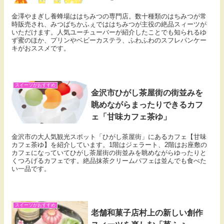
金澤やまぎし養蜂場ははちみつの専門店。数十種類のはちみつが常
時販売され、みつばちかふぇでははちみつが主役の絶品スィーツが
いただけます。人気ユーチューバーが紹介したことでも知られるゆ
ず蜜のほか、プリンやベビーカステラ、ふわふわのスフレパンケー
キがおススメです。
スイーツがおすすめ
金沢市ひがし茶屋街の街並みを
眺めながらまったりできるカフ
ェ「甘味カフェ茶ゆ」
金沢市の大人気観光スポット「ひがし茶屋街」にあるカフェ【甘味
カフェ茶ゆ】を紹介しています。1階はジェラート、2階はお座敷の
カフェになっていてひがし茶屋街の街並みを眺めながらゆったりと
くつろげるカフェです。絶品抹茶クリームパフェは並んでも食べた
い一品です。
スイーツがおすすめ
老舗和菓子店村上の新しい創作