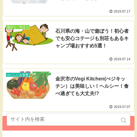
2019.07.17
遊ぼう・学ぼう
石川県の海・山で遊ぼう！初心者
でも安心コテージも別荘もあるキ
ャンプ場おすすめ5選！
2019.07.14
おいしいお食事
金沢市のVegi Kitchen(べジキッ
チン）は美味しい！ヘルシー！食
べ過ぎても大丈夫!?
2019.07.07
次のページ