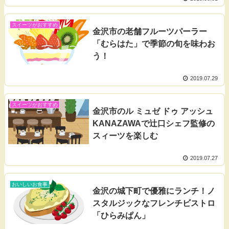
スイーツがおすすめ
金沢市の老舗フルーツパーラー
「むらはた」で季節の旬を味わお
う！
2019.07.29
スイーツがおすすめ
金沢市のル ミュゼ ドゥ アッシュ
KANAZAWAで辻口シェフ監修の
スィーツを楽しむ
2019.07.27
おいしいお食事
金沢の城下町で優雅にランチ！ノ
スタルジックなフレンチビストロ
「ひらみぱん」