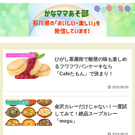
スイーツがおすすめ
ひがし茶屋街で能登の味も楽しめ
るフワフワパンケーキなら
「Cafeたもん」で決まり！
2019.08.03
おいしいお食事
金沢カレーだけじゃない！一度試
してみて！絶品スープカレー
「mogu」
2019.08.01