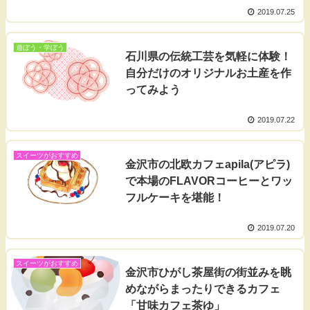
2019.07.25
遊ぼう・学ぼう
石川県の伝統工芸を気軽に体験！
自分だけのオリジナルお土産を作
ってみよう
2019.07.22
スイーツがおすすめ
金沢市の北欧カフェapila(アピラ)
で本場のFLAVORコーヒーとワッ
フルケーキを堪能！
2019.07.20
スイーツがおすすめ
金沢市ひがし茶屋街の街並みを眺
めながらまったりできるカフェ
「甘味カフェ茶ゆ」