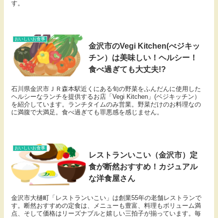
す。
おいしいお食事
金沢市のVegi Kitchen(べジキッ
チン）は美味しい！ヘルシー！
食べ過ぎても大丈夫!?
石川県金沢市ＪＲ森本駅近くにある旬の野菜をふんだんに使用した
ヘルシーなランチを提供するお店「Vegi Kitchen」(ベジキッチン）
を紹介しています。ランチタイムのみ営業。野菜だけのお料理なの
に満腹で大満足。食べ過ぎても罪悪感を感じません。
おいしいお食事
レストランいこい（金沢市）定
食が断然おすすめ！カジュアル
な洋食屋さん
金沢市大樋町「レストランいこい」は創業55年の老舗レストランで
す。断然おすすめの定食は、メニューも豊富、料理もボリューム満
点、そして価格はリーズナブルと嬉しい三拍子が揃っています。毎