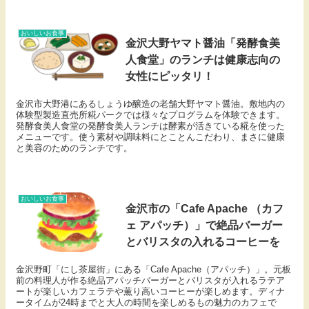
おいしいお食事
金沢大野ヤマト醤油「発酵食美
人食堂」のランチは健康志向の
女性にピッタリ！
金沢市大野港にあるしょうゆ醸造の老舗大野ヤマト醤油。敷地内の
体験型製造直売所糀パークでは様々なプログラムを体験できます。
発酵食美人食堂の発酵食美人ランチは酵素が活きている糀を使った
メニューです。使う素材や調味料にとことんこだわり、まさに健康
と美容のためのランチです。
おいしいお食事
金沢市の「Cafe Apache （カフ
ェ アパッチ）」で絶品バーガー
とバリスタの入れるコーヒーを
金沢野町「にし茶屋街」にある「Cafe Apache（アパッチ）」。元板
前の料理人が作る絶品アパッチバーガーとバリスタが入れるラテア
ートが楽しいカフェラテや薫り高いコーヒーが楽しめます。ディナ
ータイムが24時までと大人の時間を楽しめるもの魅力のカフェで