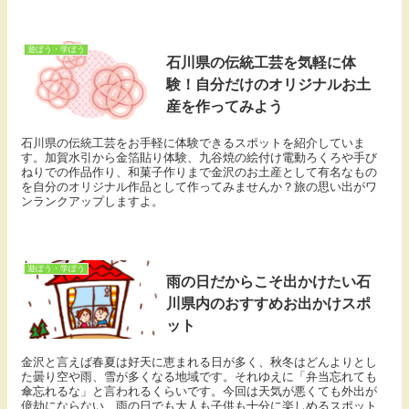
遊ぼう・学ぼう
石川県の伝統工芸を気軽に体
験！自分だけのオリジナルお土
産を作ってみよう
石川県の伝統工芸をお手軽に体験できるスポットを紹介していま
す。加賀水引から金箔貼り体験、九谷焼の絵付け電動ろくろや手び
ねりでの作品作り、和菓子作りまで金沢のお土産として有名なもの
を自分のオリジナル作品として作ってみませんか？旅の思い出がワ
ンランクアップしますよ。
遊ぼう・学ぼう
雨の日だからこそ出かけたい石
川県内のおすすめお出かけスポ
ット
金沢と言えば春夏は好天に恵まれる日が多く、秋冬はどんよりとし
た曇り空や雨、雪が多くなる地域です。それゆえに「弁当忘れても
傘忘れるな」と言われるくらいです。今回は天気が悪くても外出が
億劫にならない、雨の日でも大人も子供も十分に楽しめるスポット