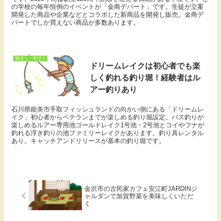
の学校の毎年恒例のイベントが「金商デパート」です。生徒が立案
開発した商品や企業などとコラボした新商品を開発し販売。金商デ
パートでしか買えない商品が多数あります。
遊ぼう・学ぼう
ドリームレイクは初心者でも楽
しく釣れる釣り堀！経験者はル
アー釣りあり
石川県能美市手取フィッシュランドの向かい側にある「ドリームレ
イク」初心者からベテランまでが楽しめる釣り堀設定。バス釣りが
楽しめるルアー専用池ゴールドレイク1号池・2号池とコイやフナが
釣れる浮き釣りの池ファミリーレイクがあります。釣り具レンタル
あり。キャッチアンドリリースが基本の釣り堀です。
金沢市の古民家カフェ安江町JARDINジ
ャルダンで加賀野菜を美味しくいただ
く