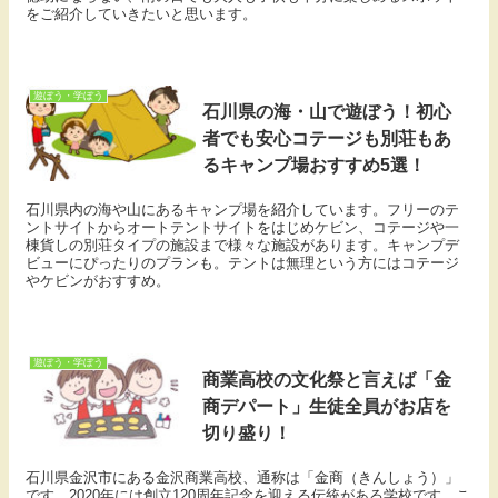
をご紹介していきたいと思います。
遊ぼう・学ぼう
石川県の海・山で遊ぼう！初心
者でも安心コテージも別荘もあ
るキャンプ場おすすめ5選！
石川県内の海や山にあるキャンプ場を紹介しています。フリーのテ
ントサイトからオートテントサイトをはじめケビン、コテージや一
棟貨しの別荘タイプの施設まで様々な施設があります。キャンプデ
ビューにぴったりのプランも。テントは無理という方にはコテージ
やケビンがおすすめ。
遊ぼう・学ぼう
商業高校の文化祭と言えば「金
商デパート」生徒全員がお店を
切り盛り！
石川県金沢市にある金沢商業高校、通称は「金商（きんしょう）」
です。2020年には創立120周年記念を迎える伝統がある学校です。こ